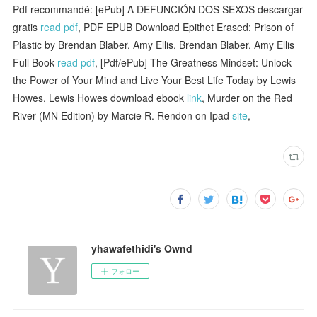
Pdf recommandé: [ePub] A DEFUNCIÓN DOS SEXOS descargar
gratis
read pdf
, PDF EPUB Download Epithet Erased: Prison of
Plastic by Brendan Blaber, Amy Ellis, Brendan Blaber, Amy Ellis
Full Book
read pdf
, [Pdf/ePub] The Greatness Mindset: Unlock
the Power of Your Mind and Live Your Best Life Today by Lewis
Howes, Lewis Howes download ebook
link
, Murder on the Red
River (MN Edition) by Marcie R. Rendon on Ipad
site
,
yhawafethidi's Ownd
フォロー