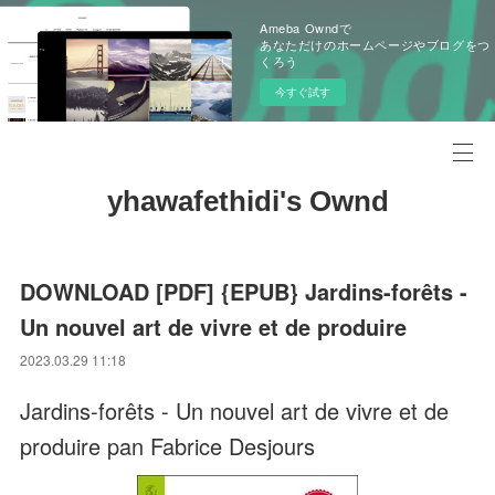
Ameba Owndで
あなただけのホームページやブログをつ
くろう
今すぐ試す
yhawafethidi's Ownd
DOWNLOAD [PDF] {EPUB} Jardins-forêts -
Un nouvel art de vivre et de produire
2023.03.29 11:18
Jardins-forêts - Un nouvel art de vivre et de
produire pan Fabrice Desjours